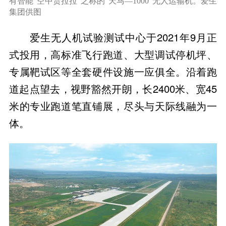
有智能“空中货拉拉”之称的“天马—1000”无人运输机。爱生
集团供图
爱生无人机试验测试中心于2021年9月正
式投用，高标准飞行跑道、大型调试停机坪、
专属靶试区等全套硬件设施一应俱全。沿着跑
道起点望去，视野豁然开朗，长2400米、宽45
米的专业跑道笔直铺展，尽头与天际线融为一
体。