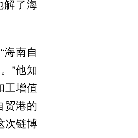
地解了海
“海南自
。”他知
加工增值
自贸港的
这次链博