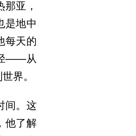
热那亚，
也是地中
他每天的
径——从
到世界。
时间。这
，他了解