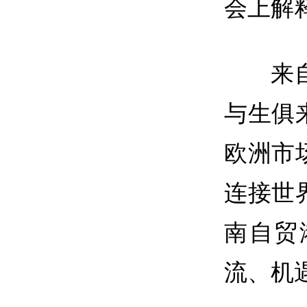
会上解
来
与生俱
欧洲市
连接世
南自贸
流、机