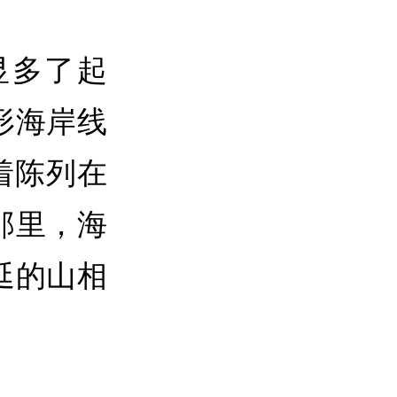
显多了起
形海岸线
着陈列在
那里，海
延的山相