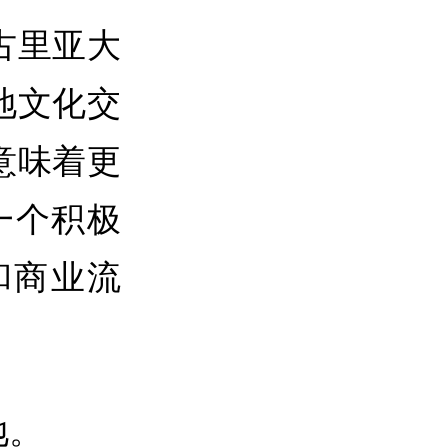
古里亚大
地文化交
意味着更
一个积极
和商业流
地。