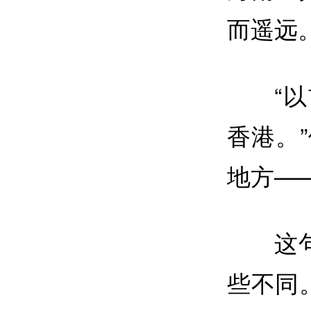
而遥远
“
香港。
地方—
这
些不同