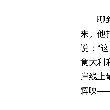
聊
来。他
说：“
意大利
岸线上
辉映—