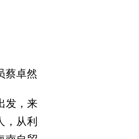
员蔡卓然
出发，来
人，从利
海南自贸