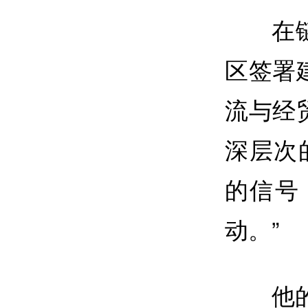
在
区签署
流与经
深层次
的信号
动。”
他