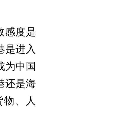
敏感度是
港是进入
成为中国
港还是海
货物、人