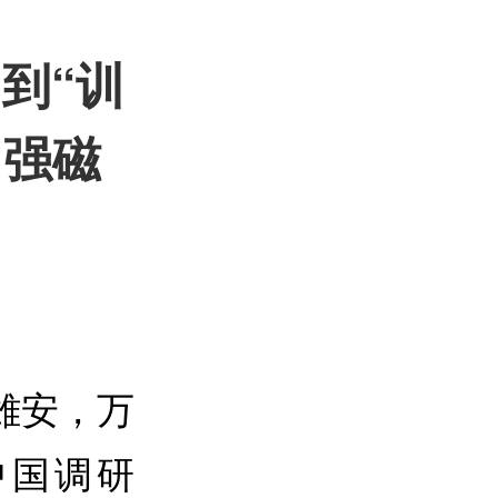
到“训
“强磁
雄安，万
中国调研