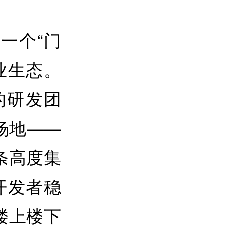
一个“门
业生态。
的研发团
场地——
条高度集
开发者稳
楼上楼下