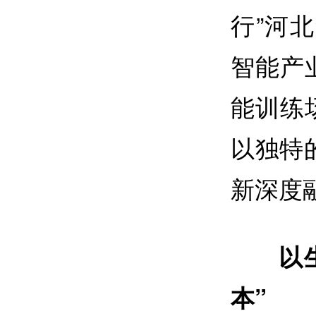
行”河
智能产
能训练
以独特
新深度
以
本”