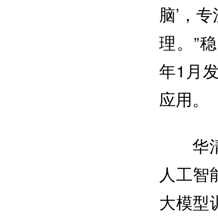
脑’，
理。”
年1月
应用。
华
人工智
大模型