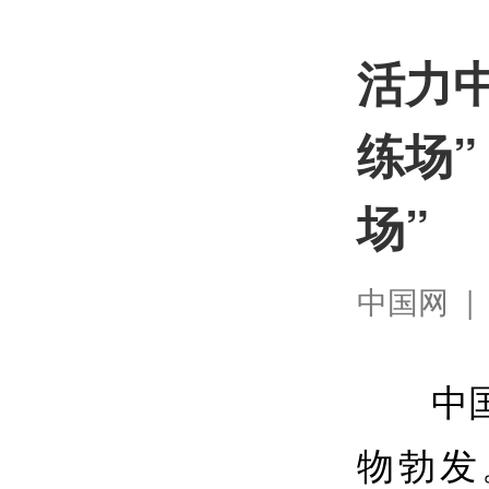
活力中
练场”
场”
中国网 | 2
中
物勃发