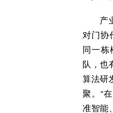
产
对门协
同一栋
队，也
算法研
聚。“
准智能