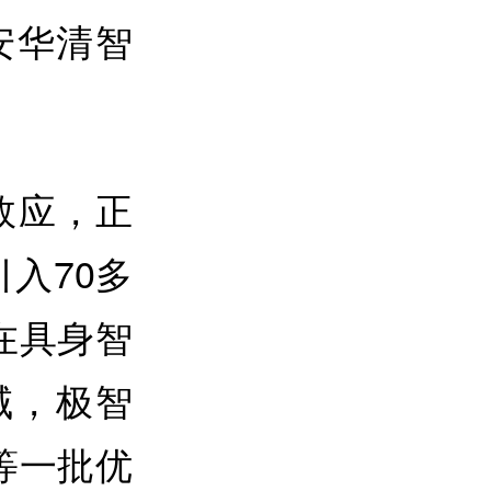
安华清智
效应，正
入70多
在具身智
域，极智
等一批优