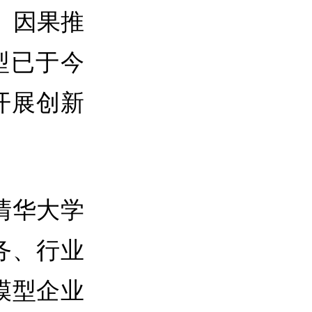
、因果推
型已于今
开展创新
清华大学
务、行业
模型企业