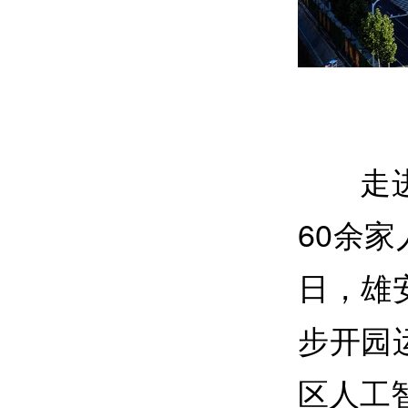
走
60余家
日，雄
步开园
区人工