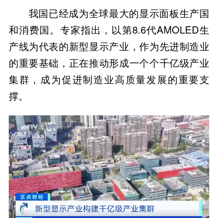
我国已经成为全球最大的显示面板生产国
和消费国。专家指出，以第8.6代AMOLED生
产线为代表的新型显示产业，作为先进制造业
的重要基础，正在推动形成一个个千亿级产业
集群，成为促进制造业高质量发展的重要支
撑。