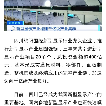
四川绵阳围绕新型显示行业龙头企业，推
行新型显示产业建圈强链，三年来共引进新型
显示产业项目20多个，总投资金额超400亿
元，基本形成贯通原材料、零部件、面板制
造、整机集成及终端应用的完整产业链，加速
迈向千亿级产业集群。
目前，四川已经成为我国新型显示产业的
重要基地。国内多地新型显示产业也正快速崛