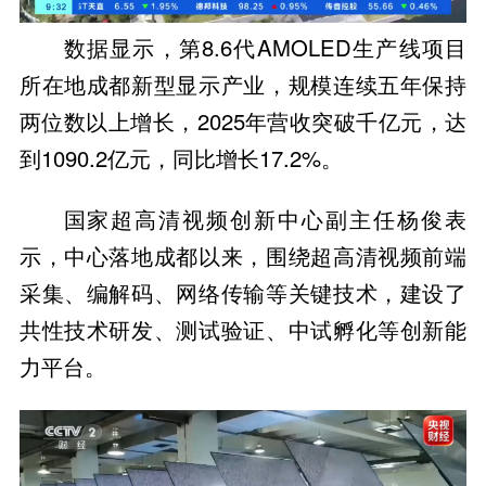
数据显示，第8.6代AMOLED生产线项目
所在地成都新型显示产业，规模连续五年保持
两位数以上增长，2025年营收突破千亿元，达
到1090.2亿元，同比增长17.2%。
国家超高清视频创新中心副主任杨俊表
示，中心落地成都以来，围绕超高清视频前端
采集、编解码、网络传输等关键技术，建设了
共性技术研发、测试验证、中试孵化等创新能
力平台。