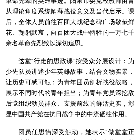
革命先辈的英雄事迹。阳泉市委党校教师苗青
从理论角度系统阐释战役意义及当代启示。课
后，全体人员前往百团大战纪念碑广场敬献鲜
花、鞠躬默哀，向百团大战中牺牲的一万七千
余名革命先烈致以深切追思。
这堂“行走的思政课”按受众分层设计：为
少先队员讲述少年英雄故事，结合文物实景，
让历史可感可触；为青年团员剖析战役战略，
展示不同时代的青年担当；为青年党员深挖敌
后党组织动员群众、支援前线的鲜活史实，彰
显中国共产党在抗日战争中的中流砥柱作用。
团员任思怡深受触动，她表示“做堂堂正