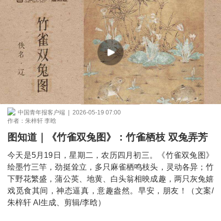
中国青年报客户端 | 2026-05-19 07:00
作者：朱梓轩 李晗
图知道｜《竹雀双兔图》：竹雀栖枝 双兔弄芳
今天是5月19日，星期二，农历四月初三。《竹雀双兔图》
绘墨竹三竿，劲挺耸立，多只麻雀栖鸣枝头，灵动各异；竹
下野花繁盛，蒲公英、地黄、白头翁相映成趣，两只灰兔嬉
戏觅食其间，神态逼真，意趣盎然。早安，朋友！（文案/
朱梓轩 AI生成、剪辑/李晗）