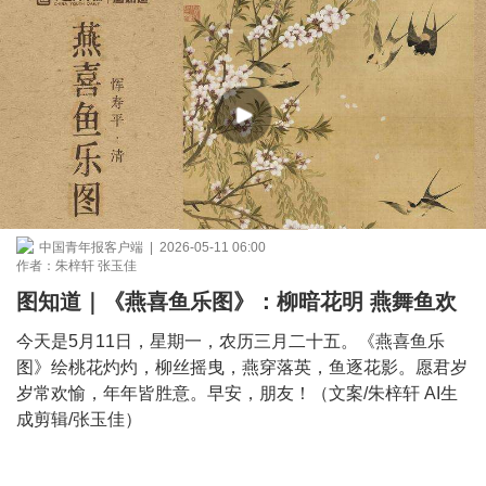
中国青年报客户端 | 2026-05-11 06:00
作者：朱梓轩 张玉佳
图知道｜《燕喜鱼乐图》：柳暗花明 燕舞鱼欢
今天是5月11日，星期一，农历三月二十五。《燕喜鱼乐
图》绘桃花灼灼，柳丝摇曳，燕穿落英，鱼逐花影。愿君岁
岁常欢愉，年年皆胜意。早安，朋友！（文案/朱梓轩 AI生
成剪辑/张玉佳）