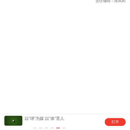
以“球”为媒 以“体”育人
幼儿园托