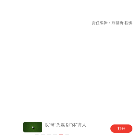
以“球”为媒 以“体”育人
幼儿园