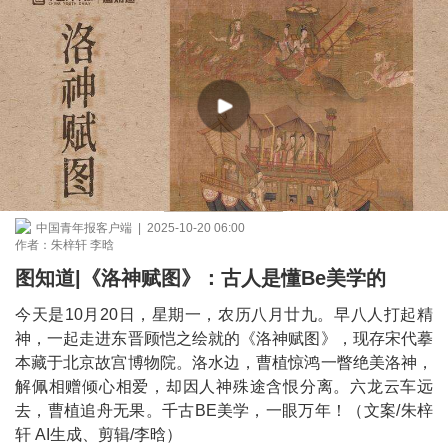
中国青年报客户端 | 2025-10-20 06:00
作者：朱梓轩 李晗
图知道|《洛神赋图》：古人是懂Be美学的
今天是10月20日，星期一，农历八月廿九。早八人打起精
神，一起走进东晋顾恺之绘就的《洛神赋图》，现存宋代摹
本藏于北京故宫博物院。洛水边，曹植惊鸿一瞥绝美洛神，
解佩相赠倾心相爱，却因人神殊途含恨分离。六龙云车远
去，曹植追舟无果。千古BE美学，一眼万年！（文案/朱梓
轩 AI生成、剪辑/李晗）