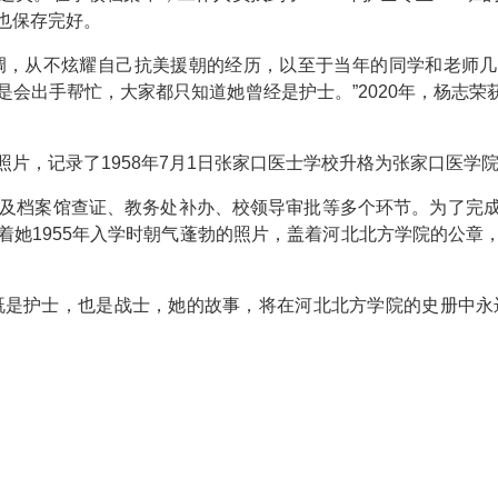
也保存完好。
调，从不炫耀自己抗美援朝的经历，以至于当年的同学和老师
会出手帮忙，大家都只知道她曾经是护士。”2020年，杨志荣
片，记录了1958年7月1日张家口医士学校升格为张家口医学
涉及档案馆查证、教务处补办、校领导审批等多个环节。为了完
着她1955年入学时朝气蓬勃的照片，盖着河北北方学院的公章
既是护士，也是战士，她的故事，将在河北北方学院的史册中永远
）