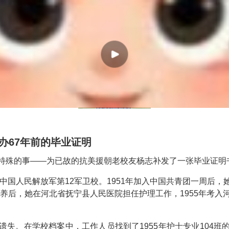
补办67年前的毕业证明
特殊的事——为已故的抗美援朝老校友杨志补发了一张毕业证明
入中国人民解放军第12军卫校。1951年加入中国共青团一周后
休养后，她在河北省抚宁县人民医院担任护理工作，1955年考
遗失。在学校档案中，工作人员找到了1955年护士专业104班