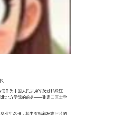
书。
，她便作为中国人民志愿军跨过鸭绿江，
入河北北方学院的前身——张家口医士学
的毕业生名册，其中有贴着杨志照片的