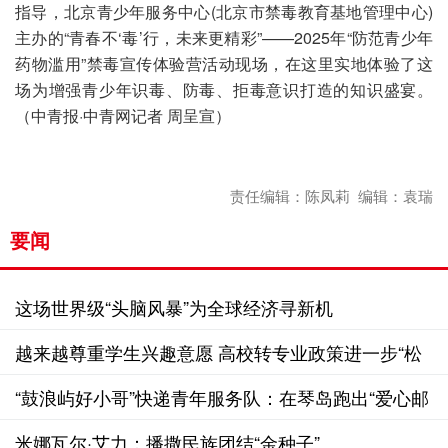
指导，北京青少年服务中心(北京市禁毒教育基地管理中心)
主办的“青春不‘毒’行，未来更精彩”——2025年“防范青少年
药物滥用”禁毒宣传体验营活动现场，在这里实地体验了这
场为增强青少年识毒、防毒、拒毒意识打造的知识盛宴。
（中青报·中青网记者 周呈宣）
责任编辑：陈凤莉 编辑：袁瑞
要闻
这场世界级“头脑风暴”为全球经济寻新机
越来越尊重学生兴趣意愿 高校转专业政策进一步“松
绑”
“鼓浪屿好小哥”快递青年服务队：在琴岛跑出“爱心邮
路”
米娜瓦尔·艾力：播撒民族团结“金种子”