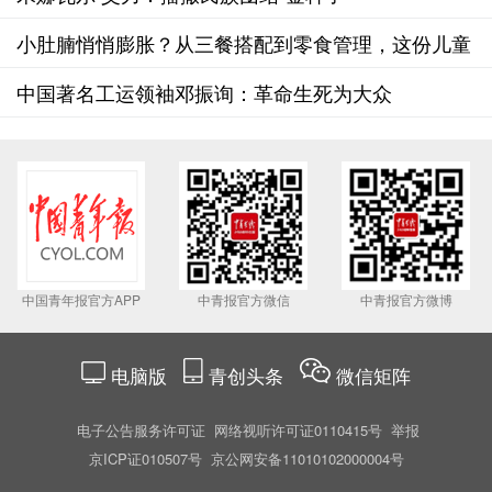
小肚腩悄悄膨胀？从三餐搭配到零食管理，这份儿童
健康饮食指南请收好！
中国著名工运领袖邓振询：革命生死为大众
中国青年报官方APP
中青报官方微信
中青报官方微博
电脑版
青创头条
微信矩阵
电子公告服务许可证
网络视听许可证0110415号
举报
京ICP证010507号
京公网安备11010102000004号