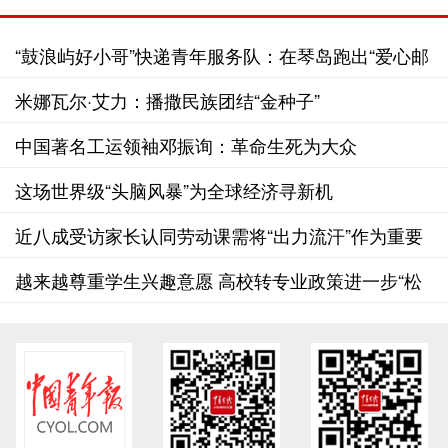
“鼓浪屿好小哥”快递青年服务队：在琴岛跑出“爱心邮
路”
米娜瓦尔·艾力：播撒民族团结“金种子”
中国著名工运领袖邓振询：革命生死为大众
这场世界级“头脑风暴”为全球经济寻新机
近八成受访家长认同劳动课需将“出力流汗”作为重要
考量
越来越尊重学生兴趣意愿 高校转专业政策进一步“松
绑”