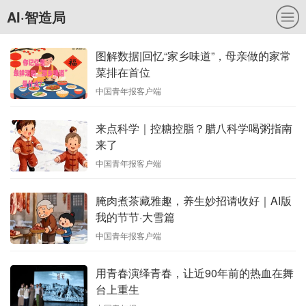
AI·智造局
图解数据|回忆“家乡味道”，母亲做的家常
菜排在首位
中国青年报客户端
来点科学｜控糖控脂？腊八科学喝粥指南
来了
中国青年报客户端
腌肉煮茶藏雅趣，养生妙招请收好｜AI版
我的节节·大雪篇
中国青年报客户端
用青春演绎青春，让近90年前的热血在舞
台上重生