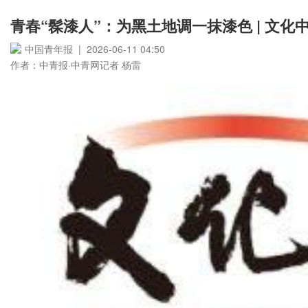
青春“髹漆人”：为黑土地调一抹漆色 | 文化
中国青年报 | 2026-06-11 04:50
作者：中青报·中青网记者 杨雷