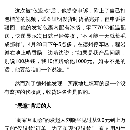
这次被“仅退款”后，他提交申诉，附上了自己打
包榴莲的视频，试图证明发货时货品完好，但申诉被
驳回。他的发货包裹内配有冰袋，零下70℃低温配
送，快递显示次日就已经签收，“不可能一天就长毛
成那样”。4月28日下午5点多，在德州停车区，程岩
蹲在地上啃香肠，边啃边说：“如果是我产品问题，
别说100块钱，我10倍赔给他1000元。如果不是的
话，他要给咱们一个说法。”
然而到了德州他发现，买家地址填写的是一个没
有监控的代收点，收货姓名也是假的。
“恶意”背后的人
“商家互助会”的发起人刘晓平见过从9.9元到上万
元的“仅退款”订单，为了实现“仅退款”，有人用AI生