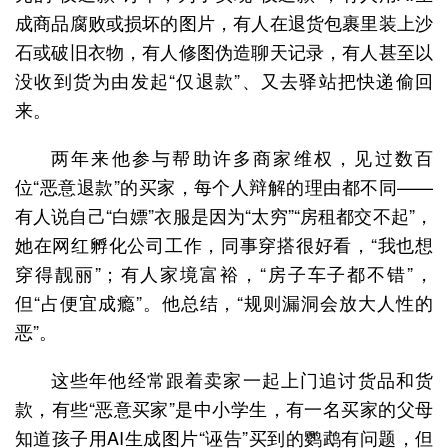
成商品腐败或损坏的图片，有人在退货包裹里装上沙
石或破旧衣物，有人修图伪造聊天记录，有人甚至以
没收到货为由发起“仅退款”、又去驿站把快递偷回
来。
两年来他参与帮助许多商家维权，见过数百
位“恶意退款”的买家，每个人辩解的理由都不同——
有人说自己“白嫖”衣服是因为“太穷”“房租都交不起”，
她在网红孵化公司工作，同事穿搭很好看，“我也想
穿得靓丽”；有人家境富裕，“房子车子都不错”，
但“占便宜成瘾”。他总结，“规则漏洞会放大人性的
恶”。
这些年他经常跟着卖家一起上门追讨货品和货
款，有些“恶意买家”是中小学生，有一名买家的父母
知道孩子用AI生成图片“诬告”买到的鹦鹉有问题，但