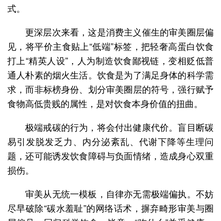
式。
更深层次来看，这是消费主义催生的审美圈层偏
见，将平价主食贴上“低端”标签，把轻奢高蛋白饮食
打上“精英人设”，人为制造饮食鄙视链，变相贬低普
通人朴素的烟火生活。饮食是为了满足身体的科学需
求，而非标榜身份、划分审美圈层的符号，强行赋予
食物高低贵贱的属性，是对饮食本身价值的扭曲。
极端戒碳的行为，将会付出健康代价。盲目断碳
易引发脱发乏力、内分泌紊乱、代谢下降等生理问
题，还可能诱发饮食障碍与负面情绪，造成身心双重
损伤。
审美从无统一模板，自律亦无需极端偏执。不妨
尽早破除“碳水羞耻”的网络话术，摒弃畸形审美与圈