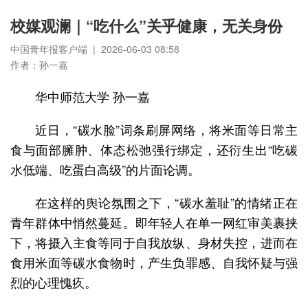
校媒观澜｜“吃什么”关乎健康，无关身份
中国青年报客户端 | 2026-06-03 08:58
作者：孙一嘉
华中师范大学 孙一嘉
近日，“碳水脸”词条刷屏网络，将米面等日常主
食与面部臃肿、体态松弛强行绑定，还衍生出“吃碳
水低端、吃蛋白高级”的片面论调。
在这样的舆论氛围之下，“碳水羞耻”的情绪正在
青年群体中悄然蔓延。即年轻人在单一网红审美裹挟
下，将摄入主食等同于自我放纵、身材失控，进而在
食用米面等碳水食物时，产生负罪感、自我怀疑与强
烈的心理愧疚。