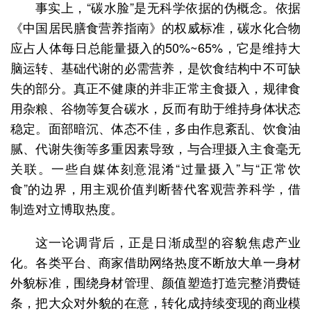
事实上，“碳水脸”是无科学依据的伪概念。依据
《中国居民膳食营养指南》的权威标准，碳水化合物
应占人体每日总能量摄入的50%~65%，它是维持大
脑运转、基础代谢的必需营养，是饮食结构中不可缺
失的部分。真正不健康的并非正常主食摄入，规律食
用杂粮、谷物等复合碳水，反而有助于维持身体状态
稳定。面部暗沉、体态不佳，多由作息紊乱、饮食油
腻、代谢失衡等多重因素导致，与合理摄入主食毫无
关联。一些自媒体刻意混淆“过量摄入”与“正常饮
食”的边界，用主观价值判断替代客观营养科学，借
制造对立博取热度。
这一论调背后，正是日渐成型的容貌焦虑产业
化。各类平台、商家借助网络热度不断放大单一身材
外貌标准，围绕身材管理、颜值塑造打造完整消费链
条，把大众对外貌的在意，转化成持续变现的商业模