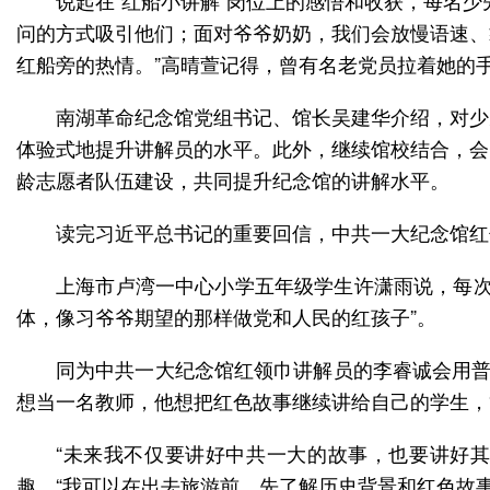
说起在“红船小讲解”岗位上的感悟和收获，每名
问的方式吸引他们；面对爷爷奶奶，我们会放慢语速、
红船旁的热情。”高晴萱记得，曾有名老党员拉着她的手
南湖革命纪念馆党组书记、馆长吴建华介绍，对少
体验式地提升讲解员的水平。此外，继续馆校结合，会
龄志愿者队伍建设，共同提升纪念馆的讲解水平。
读完习近平总书记的重要回信，中共一大纪念馆红
上海市卢湾一中心小学五年级学生许潇雨说，每次
体，像习爷爷期望的那样做党和人民的红孩子”。
同为中共一大纪念馆红领巾讲解员的李睿诚会用普
想当一名教师，他想把红色故事继续讲给自己的学生，
“未来我不仅要讲好中共一大的故事，也要讲好
趣，“我可以在出去旅游前，先了解历史背景和红色故