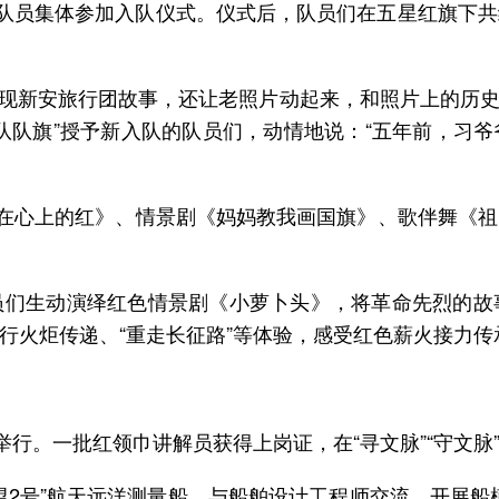
先队员集体参加入队仪式。仪式后，队员们在五星红旗下
呈现新安旅行团故事，还让老照片动起来，和照片上的历
队队旗”授予新入队的队员们，动情地说：“五年前，习
系在心上的红》、情景剧《妈妈教我画国旗》、歌伴舞《
员们生动演绎红色情景剧《小萝卜头》，将革命先烈的故
望2号”航天远洋测量船，与船舶设计工程师交流，开展船