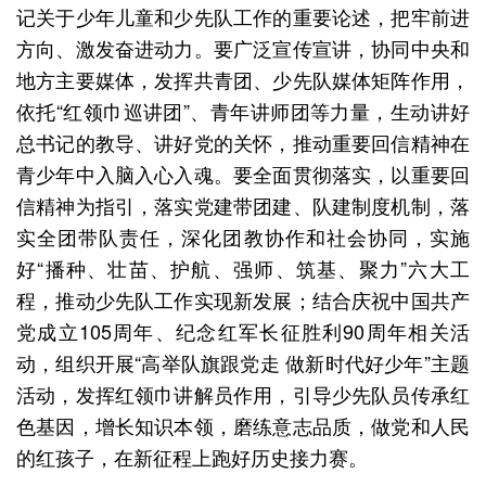
记关于少年儿童和少先队工作的重要论述，把牢前进
方向、激发奋进动力。要广泛宣传宣讲，协同中央和
地方主要媒体，发挥共青团、少先队媒体矩阵作用，
依托“红领巾巡讲团”、青年讲师团等力量，生动讲好
总书记的教导、讲好党的关怀，推动重要回信精神在
青少年中入脑入心入魂。要全面贯彻落实，以重要回
信精神为指引，落实党建带团建、队建制度机制，落
实全团带队责任，深化团教协作和社会协同，实施
好“播种、壮苗、护航、强师、筑基、聚力”六大工
程，推动少先队工作实现新发展；结合庆祝中国共产
党成立105周年、纪念红军长征胜利90周年相关活
动，组织开展“高举队旗跟党走 做新时代好少年”主题
活动，发挥红领巾讲解员作用，引导少先队员传承红
色基因，增长知识本领，磨练意志品质，做党和人民
的红孩子，在新征程上跑好历史接力赛。