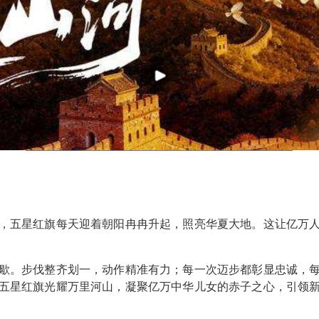
，五星红旗每天迎着朝阳冉冉升起，照亮华夏大地。这让亿万
歇。步伐整齐划一，动作精准有力；每一次迈步都彰显忠诚，
五星红旗光耀万里河山，凝聚亿万中华儿女的赤子之心，引领