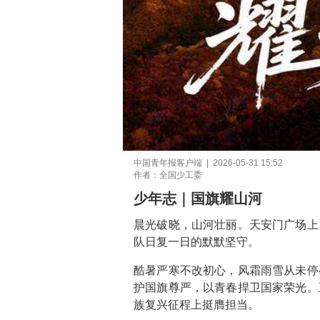
中国青年报客户端 | 2026-05-31 15:52
作者：全国少工委
少年志｜国旗耀山河
晨光破晓，山河壮丽。天安门广场上
队日复一日的默默坚守。
酷暑严寒不改初心，风霜雨雪从未停
护国旗尊严，以青春捍卫国家荣光。
族复兴征程上挺膺担当。