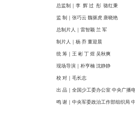
总监制｜李 辉 过 彤 骆红秉
监 制｜张巧云 魏驱虎 唐晓艳
总制片人｜雷智颖 兰 军
制片人｜杨 乔 董迎晨
统 筹｜王 彬 丁 煜 吴秋爽
现场导演｜朴亨楠 沈静静
校 对｜毛长志
出 品｜全国少工委办公室 中央广播
鸣 谢｜中央军委政治工作部组织局 