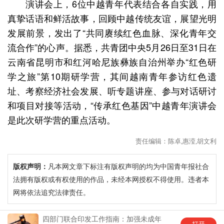
演讲会上，6位中越青年代表结合各自实践，用
真挚话语和鲜活故事，回顾中越传统友谊，展望光明
发展前景，发出了“共同赓续红色血脉、深化青年交
流合作”的心声。据悉，共青团中央5月26日至31日在
云南省昆明市和红河哈尼族彝族自治州举办“红色研
学之旅”第10期研学营，其间越南青年参访红色遗
址、考察经济社会发展、听专题讲座、参与对话研讨
和项目对接等活动，“传承红色基因”中越青年演讲会
是此次研学营的重点活动。
责任编辑：陈卓,惠滢,胡文利
版权声明：
凡本网文章下标注有版权声明的均为中国青年报社合
法拥有版权或有权使用的作品，未经本网授权不得使用。违者本
网将依法追究法律责任。
四部门联合印发工作指南：加强未成年
中国