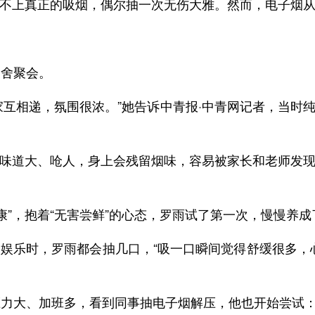
不上真正的吸烟，偶尔抽一次无伤大雅。然而，电子烟从不
宿舍聚会。
家互相递，氛围很浓。”她告诉中青报·中青网记者，当时
味道大、呛人，身上会残留烟味，容易被家长和老师发
。
健康”，抱着“无害尝鲜”的心态，罗雨试了第一次，慢慢养
娱乐时，罗雨都会抽几口，“吸一口瞬间觉得舒缓很多，
压力大、加班多，看到同事抽电子烟解压，他也开始尝试：