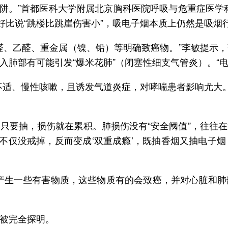
了陷阱。”首都医科大学附属北京胸科医院呼吸与危重症医
好比说“跳楼比跳崖伤害小”，吸电子烟本质上仍然是吸烟
醛、乙醛、重金属（镍、铅）等明确致癌物。”李敏提示
入肺部有可能引发“爆米花肺”（闭塞性细支气管炎）。“
不适、慢性咳嗽，且诱发气道炎症，对哮喘患者影响尤大。
只要抽，损伤就在累积。肺损伤没有“安全阈值”，往往在
人不仅没戒掉，反而变成‘双重成瘾’，既抽香烟又抽电子
烟会产生一些有害物质，这些物质有的会致癌，并对心脏和
被完全探明。