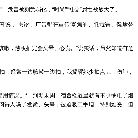
，危害被刻意弱化，“时尚”“社交”属性被放大了。
睿说，“商家、广告都在宣传‘零焦油、低危害、健康替
咳嗽，熬夜抽完会头晕、心慌。“说实话，虽然知道有危
天抽，经常一边咳嗽一边抽，我提醒她少抽点儿，伤肺，
滥用情况。“一到期末周，宿舍楼道里就有不少抽电子烟
，闷得人嗓子发紧、头晕，被迫吸二手烟，特别难受，但