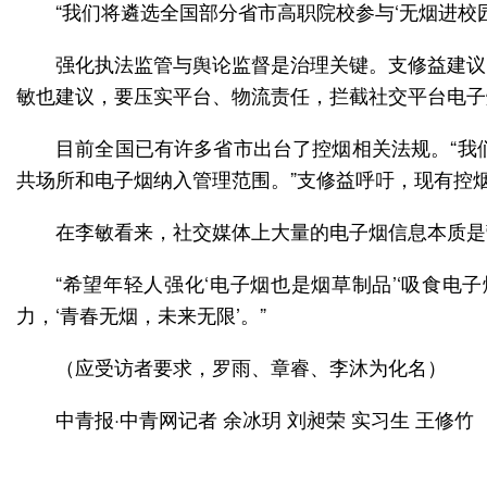
“我们将遴选全国部分省市高职院校参与‘无烟进校
强化执法监管与舆论监督是治理关键。支修益建议
敏也建议，要压实平台、物流责任，拦截社交平台电子
目前全国已有许多省市出台了控烟相关法规。“我
共场所和电子烟纳入管理范围。”支修益呼吁，现有控
在李敏看来，社交媒体上大量的电子烟信息本质是
“希望年轻人强化‘电子烟也是烟草制品’‘吸食电
力，‘青春无烟，未来无限’。”
（应受访者要求，罗雨、章睿、李沐为化名）
中青报·中青网记者 余冰玥 刘昶荣 实习生 王修竹