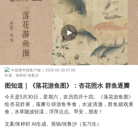
中国青年报客户端 | 2026-05-30 07:00
作者：朱梓轩 张鲁沙
图知道｜《落花游鱼图》：杏花照水 群鱼逐瓣
今天是5月30日，星期六，农历四月十四。《落花游鱼图》
绘杏花舒展，落瓣引得游鱼争食，水波清澈，群鱼嬉戏逐
食，水草随波轻漾，浮萍点点。早安，朋友！
文案/朱梓轩 AI生成、剪辑/张鲁沙（实习生）