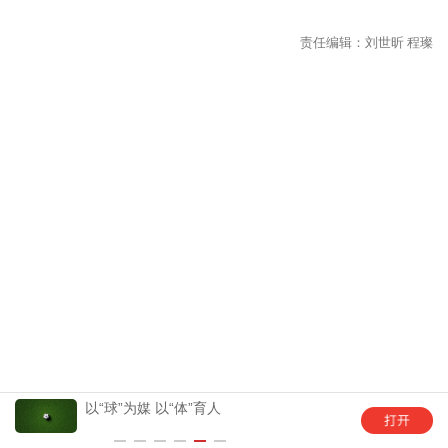
以“球”为媒 以“体”育人
幼儿园托