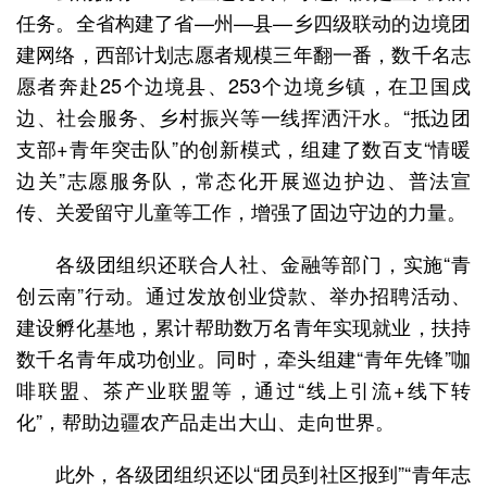
任务。全省构建了省—州—县—乡四级联动的边境团
建网络，西部计划志愿者规模三年翻一番，数千名志
愿者奔赴25个边境县、253个边境乡镇，在卫国戍
边、社会服务、乡村振兴等一线挥洒汗水。“抵边团
支部+青年突击队”的创新模式，组建了数百支“情暖
边关”志愿服务队，常态化开展巡边护边、普法宣
传、关爱留守儿童等工作，增强了固边守边的力量。
各级团组织还联合人社、金融等部门，实施“青
创云南”行动。通过发放创业贷款、举办招聘活动、
建设孵化基地，累计帮助数万名青年实现就业，扶持
数千名青年成功创业。同时，牵头组建“青年先锋”咖
啡联盟、茶产业联盟等，通过“线上引流+线下转
化”，帮助边疆农产品走出大山、走向世界。
此外，各级团组织还以“团员到社区报到”“青年志