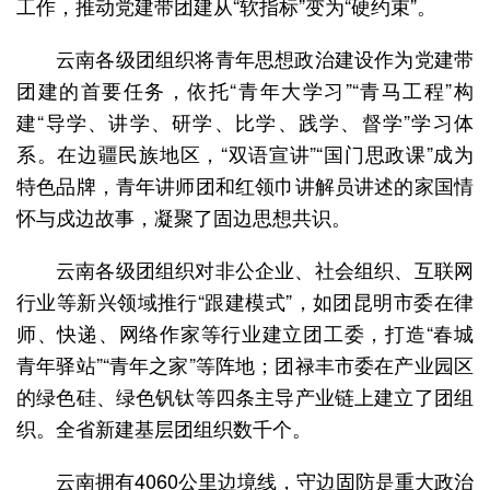
工作，推动党建带团建从“软指标”变为“硬约束”。
云南各级团组织将青年思想政治建设作为党建带
团建的首要任务，依托“青年大学习”“青马工程”构
建“导学、讲学、研学、比学、践学、督学”学习体
系。在边疆民族地区，“双语宣讲”“国门思政课”成为
特色品牌，青年讲师团和红领巾讲解员讲述的家国情
怀与戍边故事，凝聚了固边思想共识。
云南各级团组织对非公企业、社会组织、互联网
行业等新兴领域推行“跟建模式”，如团昆明市委在律
师、快递、网络作家等行业建立团工委，打造“春城
青年驿站”“青年之家”等阵地；团禄丰市委在产业园区
的绿色硅、绿色钒钛等四条主导产业链上建立了团组
织。全省新建基层团组织数千个。
云南拥有4060公里边境线，守边固防是重大政治