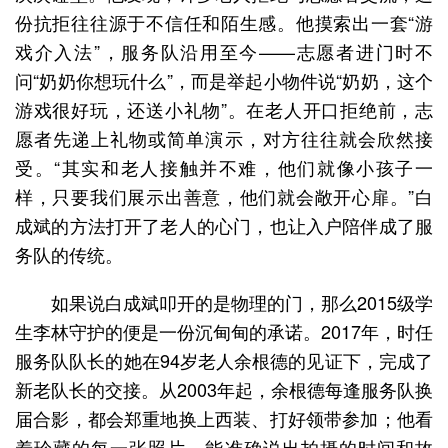
份抗拒往往源于不信任和陌生感。他摸索出一套“游
戏介入法”，服务队沿用至今——志愿者进门时不
问“奶奶你想玩什么”，而是举起小物件说“奶奶，这个
游戏很好玩，还送小礼物”。在老人开口拒绝前，志
愿者先递上礼物或简单演示，对方往往就会欣然接
受。“其实和老人接触并不难，他们就像小孩子一
样，只要我们展示出善意，他们就会敞开心扉。”白
成斌的方法打开了老人的心门，也让入户陪伴成了服
务队的传统。
如果说白成斌叩开的是物理的门，那么2015级学
生李林守护的便是一份沉甸甸的承诺。2017年，时任
服务队队长的她在94岁老人余根德的见证下，完成了
新老队长的交接。从2003年起，余根德每逢服务队换
届合影，都会郑重地换上西装、打好领带参加；他看
着珍藏的每一张照片，能准确说出拍摄的时间和故