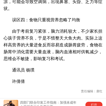
凉，可能会导致空调病，出现鼻塞、头昏、乏力等症
状。
误区四：食物只重视营养忽略了均衡
由于考前复习紧张，脑力消耗较大，不少家长担
心孩子营养不良，于是不惜整天大鱼大肉。实际上这
样高营养的大量进食反而容易造成肠胃疲劳，食物在
肠胃中消化需要大量血液，脑内血液相对供氧减少，
思维会不敏捷，影响复习和考试。
通讯员 杨璞
许倩倩
责任编辑：唐红
四部门联合印发工作指南：加强未成年
中国