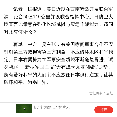
记者：据报道，美日近期在西南诸岛开展联合军
演，距台湾仅110公里并设联合指挥中心。日防卫大
臣直言此举意在强化区域威慑与应急作战能力。请问
对此有何评论？
蒋斌：中方一贯主张，有关国家间军事合作不应
针对第三方或损害第三方利益，不应破坏地区和平稳
定。日本右翼势力在军事安全领域不断危险冒进、试
探挑衅，“新型军国主义”大有成为东亚“祸乱”之势。
所有爱好和平的人们都不应放任日本倒行逆施，让其
破坏和平、为祸世界。
责任编辑：唐红
以“球”为媒 以“体”育人
幼儿园