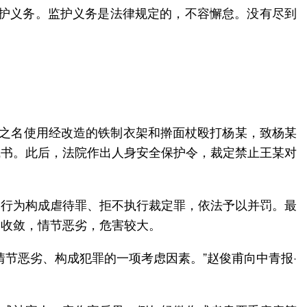
监护义务。监护义务是法律规定的，不容懈怠。没有尽到
教之名使用经改造的铁制衣架和擀面杖殴打杨某，致杨某
诫书。此后，法院作出人身安全保护令，裁定禁止王某对
的行为构成虐待罪、拒不执行裁定罪，依法予以并罚。最
不收敛，情节恶劣，危害较大。
节恶劣、构成犯罪的一项考虑因素。”赵俊甫向中青报·