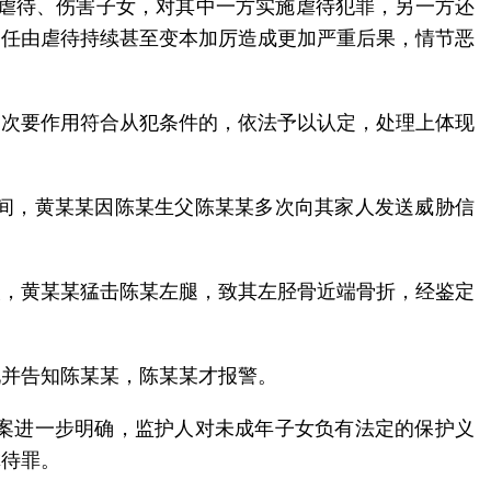
能虐待、伤害子女，对其中一方实施虐待犯罪，另一方还
，任由虐待持续甚至变本加厉造成更加严重后果，情节恶
起次要作用符合从犯条件的，依法予以认定，处理上体现
间，黄某某因陈某生父陈某某多次向其家人发送威胁信
次，黄某某猛击陈某左腿，致其左胫骨近端骨折，经鉴定
现并告知陈某某，陈某某才报警。
案进一步明确，监护人对未成年子女负有法定的保护义
虐待罪。