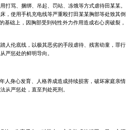
采用打骂、捆绑、吊起、罚站、冻饿等方式虐待田某某。
尿床，使用手机充电线等严重殴打田某某胸部等处致其倒
伤的基础上，因胸部受到钝性外力作用造成右心房破裂，
践踏人伦底线，以极其恶劣的手段虐待、残害幼童，罪行
法从严惩处的鲜明导向。
成年人身心发育、人格养成造成持续损害，破坏家庭亲情
依法从严惩处，直至判处死刑。