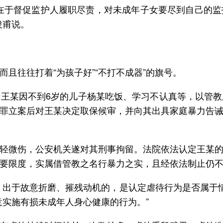
在于督促监护人履职尽责，对未成年子女要尽到自己的
俊甫说。
且往往打着“为孩子好”“不打不成器”的旗号。
王某因不到6岁的儿子杨某吃饭、学习不认真等，以管
罪立案后对王某决定取保候审，并向其出具家庭暴力告
轻微伤，公安机关遂对其刑事拘留。法院依法认定王某
要限度，实属借管教之名行暴力之实，且经依法制止仍
，出于故意折磨、摧残动机的，是认定虐待行为是否属于情
意实施有损未成年人身心健康的行为。”