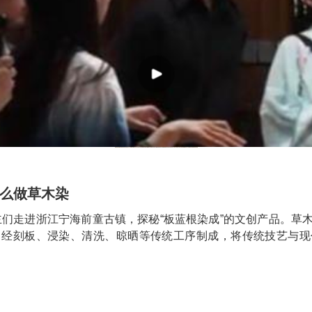
么做草木染
主们走进浙江宁海前童古镇，探秘“板蓝根染成”的文创产品。草
，经刻板、浸染、清洗、晾晒等传统工序制成，将传统技艺与现
）