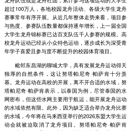
超过100万人，各地校园龙舟活动、各级大学生龙舟
赛事常年有序开展。从近几年整体走势来看，项目参
与热度、参赛队伍数量都保持逐年增长，上一届全国
大学生龙舟锦标赛已达百支队伍千人参赛的规模。高
校龙舟运动已经从小众特色运动，逐步成长为深受青
年学子喜爱且参与度不断提升的校园体育项目。
毗邻东昌湖的聊城大学，具有发展龙舟运动得天
独厚的自然条件，这让努塔帕尼奇·帕萨肯十分羡
慕。龙舟运动在高校的开展，离不开合适的水域，努
塔帕尼奇·帕萨肯表示，以泰国为例，尽管泰国的水
网密布，但这些水网主要用于航运，能开展龙舟运动
的水域依然有限。此外，因为缺乏适合举办龙舟比赛
的水域，今年将在马来西亚举行的2026东盟大学生运
动会就被迫取消了龙舟项目。努塔帕尼奇·帕萨肯