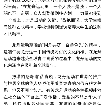
和崇尚。“在龙舟运动里，一个人强不是强，一个人
弱也不一定弱，众人划桨做到整齐划一，力量都使到
一个点上，才是成功的关键。”吕艳丽说，大学生崇
尚这种团队精神，学校也特别强调培养大学生的这种
团队精神。
龙舟运动蕴涵的“同舟共济、奋勇争先”的精神，
是端午赛龙舟这一中国传统习俗的文化内核。在龙舟
运动越来越受全球青年喜爱的过程中，龙舟运动的文
化内涵也在吸引着全球青年。
努塔帕尼奇·帕萨肯说，龙舟运动在世界的推广
与旅居全球的华人华侨传承着赛龙舟的习俗有很大关
系，但又不完全如此。有关龙舟运动的各种视频能够
在社交媒体平台上广泛传播，受益的不只是华人子
弟，还包括很多外国青年。努塔帕尼奇·帕萨肯认