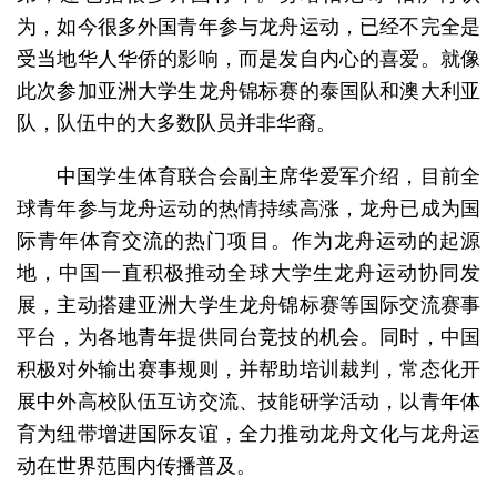
为，如今很多外国青年参与龙舟运动，已经不完全是
受当地华人华侨的影响，而是发自内心的喜爱。就像
此次参加亚洲大学生龙舟锦标赛的泰国队和澳大利亚
队，队伍中的大多数队员并非华裔。
中国学生体育联合会副主席华爱军介绍，目前全
球青年参与龙舟运动的热情持续高涨，龙舟已成为国
际青年体育交流的热门项目。作为龙舟运动的起源
地，中国一直积极推动全球大学生龙舟运动协同发
展，主动搭建亚洲大学生龙舟锦标赛等国际交流赛事
平台，为各地青年提供同台竞技的机会。同时，中国
积极对外输出赛事规则，并帮助培训裁判，常态化开
展中外高校队伍互访交流、技能研学活动，以青年体
育为纽带增进国际友谊，全力推动龙舟文化与龙舟运
动在世界范围内传播普及。