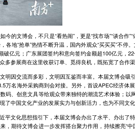
今的文博会，不只是“看热闹”，更是“找市场”“谈合作”
各地“抢单”热情不断升温，国内外观众“买买买”不停
额破亿元；广东展团签约和意向签约金额超100亿元，2
众多参展商在这里收获订单、觅得良机，既拓宽了合作
文明因交流而多彩，文明因互鉴而丰富。本届文博会吸引了
3.5万名海外采购商到会对接。另外，首设APEC经济
数码、创意文具等给观众带来独特的潮流艺术体验；以网
现了中国文化产业的发展实力与创新活力，也为不同文
近平文化思想指引下，本届文博会办出了水平、办出了
来，期待文博会进一步发挥搭台聚力作用，持续擦亮“中