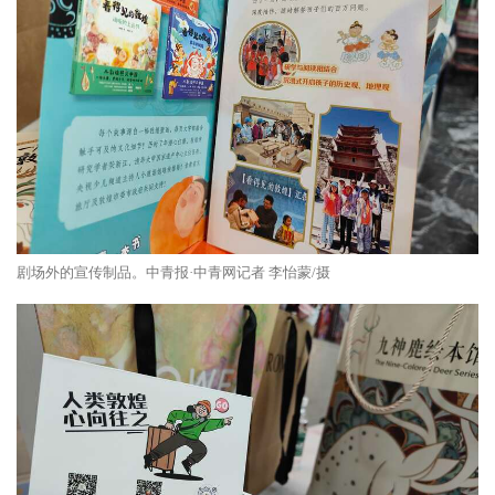
剧场外的宣传制品。中青报·中青网记者 李怡蒙/摄