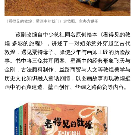
《看得见的敦煌：壁画中的我们》定妆照。主办方供图
该剧改编自中少总社同名原创绘本《看得见的敦
煌 多彩的旅程》，讲述了一对姐弟意外穿越至古代
敦煌，遇见粟特母子、驿使少年与画师工匠的历险故
事。书中将三兔共耳图案、壁画中的经典形象飞天与
金刚，古法颜料制作、丝路商贸与人文等敦煌美学与
历史文化知识融入童话剧情，以图画故事再现敦煌壁
画中的石窟建造、壁画创作、丝绸之路商贸等内容。