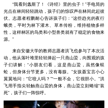
“我看到螽斯了！《诗经》里的虫子！”手电筒的
光点在林间轻轻跳动，孩子们的惊叹声在林间此起彼
伏。志愿者程鹏耐心告诉孩子们：“这些趋光的夜行
蛾类，平时为林下灌木、草本传粉，维持植物多样
性，这样林区的鸟类和小型兽类就有了稳定的食物来
源。”
来自安徽大学的教师志愿者洪飞也参与了本次活
动，他从落叶堆里轻轻捧起一只燕山蛩，向围观的孩
子们讲解：“小朋友们看，这是燕山蛩，虽然像蜈
蚣，但身体分节更多，没有毒腺。”女孩聂宝言小心
翼翼地问：“它咬人吗？”“一般不会，它很胆小。”洪
飞用手指尖轻触燕山蛩的身体，燕山蛩立刻蜷缩“装
死”，孩子们一阵惊呼。