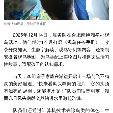
科普活动现场。受访团队供图
2025年12月14日，服务队在合肥南艳湖举办观
鸟活动，他们耗时1个月打磨《观鸟任务手册》，收
录分类知识、生僻字解读、观鸟守则等内容，还绘制
安徽省观鸟地图，为鸟类配上实物图片和趣味生活习
性故事，适配孩子的认知需求。
当天，20组亲子家庭在湖边开启了一场与飞羽精
灵的美好邂逅。“快来看凤头䴙䴘的照片，它的头顶
有漂亮的冠羽，还能潜水呢！”队员们话音刚落，湖
面几只凤头䴙䴘突然钻进水里激起涟漪。
队员们还通过计算机技术去除鸟类的体色，生