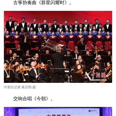
古筝协奏曲《群星闪耀时》。
中新社记者 蒋启明 摄
交响合唱《今朝》。