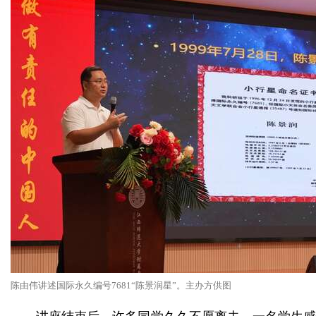
陈由伟讲述国际永久编号7681“陈景润星”。主办方供图
讲座结束后，许多同学久久不愿离去。一名学生感