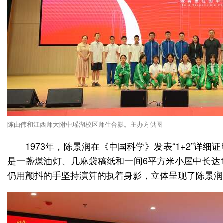
陈由伟和江西师大附中瑶湖校区师生合影。主办方供图
1973年，陈景润在《中国科学》发表“1+2”
是一盏煤油灯、几麻袋稿纸和一间6平方米小屋中长达1
仍用颤抖的手坚持演算的执着身影，立体呈现了陈景润