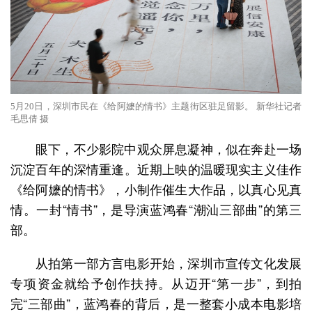
5月20日，深圳市民在《给阿嬷的情书》主题街区驻足留影。 新华社记者
毛思倩 摄
眼下，不少影院中观众屏息凝神，似在奔赴一场
沉淀百年的深情重逢。近期上映的温暖现实主义佳作
《给阿嬷的情书》，小制作催生大作品，以真心见真
情。一封“情书”，是导演蓝鸿春“潮汕三部曲”的第三
部。
从拍第一部方言电影开始，深圳市宣传文化发展
专项资金就给予创作扶持。从迈开“第一步”，到拍
完“三部曲”，蓝鸿春的背后，是一整套小成本电影培