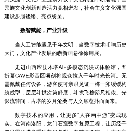
民族文化创新创造活力竞相迸发，社会主义文化强国
建设步履铿锵、亮点纷呈。
数智赋能，产业升级
当人工智能遇见千年文明，当数字技术叩响历史
大门，文化产业发展的崭新画卷徐徐铺展。
走进山西应县木塔AI+多模态沉浸式体验馆，五
折幕CAVE影音区顷刻将观众拉入千年时光长河。无
需佩戴任何设备，游客便可亲眼见证一榫一卯缓缓构
筑成型，层层斗拱次第舒展，斗拱飞檐咫尺相依。光
影流转间，古塔的岁月沧桑与人文底蕴扑面而来。
数字技术的应用，让更多“人在画中游”变成现
实。在河南洛阳，龙门石窟数字复原工程，让历经千