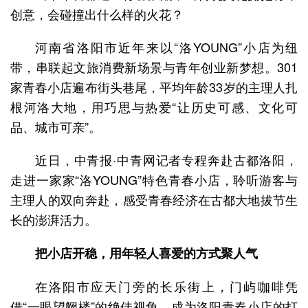
创意，会碰撞出什么样的火花？
河南省洛阳市近年来以“洛YOUNG”小店为纽
带，串联起文旅消费新场景与青年创业新梦想。301
家青春小店遍布街头巷尾，平均年龄33岁的主理人扎
根河洛大地，用巧思与热爱“让历史可感、文化可
品、城市可亲”。
近日，中青报·中青网记者专程奔赴古都洛阳，
走进一家家“洛YOUNG”特色青春小店，聆听游客与
主理人的双向奔赴，感受青春经济在古都大地拔节生
长的澎湃活力。
把小店开稳，用年轻人喜爱的方式聚人气
在洛阳市应天门旁的长乐街上，门屿咖啡凭
借“一眼望阙楼”的绝佳视角，成为洛阳青春小店的打