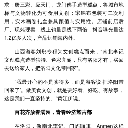
求；唐三彩、应天门、龙门佛手造型糕点，将城市地
标与文物转化为可食用文创；宋锦布包装可二次利
用，实木画卷礼盒兼具颜值与实用性。店铺前店后
厂、现烤现卖，线上销量是线下两倍，抖音曝光量达
1.2亿多人次，产品远销海内外。
山西游客刘彤专程为文创糕点而来，“南北李记
文创糕点造型独特、色彩亮丽，只有洛阳才有，买回
去送给家人，把洛阳文化带回家”。
“我最开心的不是卖得多，而是游客说‘把洛阳带
回家了’。做美食文创，就是要好看、好吃、有故事，
这是我们一直坚持的。”黄江伊说。
百花齐放春满园，青春经济耀古都
在洛阳，像南北李记、门屿咖啡、Anmen这样