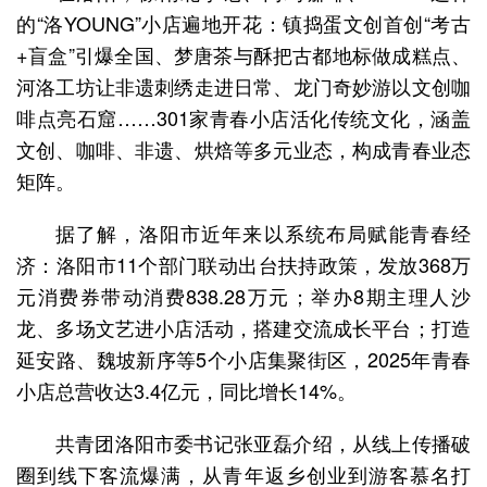
的“洛YOUNG”小店遍地开花：镇捣蛋文创首创“考古
+盲盒”引爆全国、梦唐茶与酥把古都地标做成糕点、
河洛工坊让非遗刺绣走进日常、龙门奇妙游以文创咖
啡点亮石窟……301家青春小店活化传统文化，涵盖
文创、咖啡、非遗、烘焙等多元业态，构成青春业态
矩阵。
据了解，洛阳市近年来以系统布局赋能青春经
济：洛阳市11个部门联动出台扶持政策，发放368万
元消费券带动消费838.28万元；举办8期主理人沙
龙、多场文艺进小店活动，搭建交流成长平台；打造
延安路、魏坡新序等5个小店集聚街区，2025年青春
小店总营收达3.4亿元，同比增长14%。
共青团洛阳市委书记张亚磊介绍，从线上传播破
圈到线下客流爆满，从青年返乡创业到游客慕名打