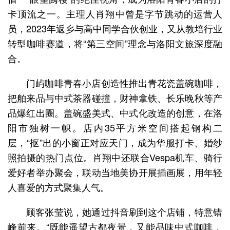
卡顶流之一。主理人肖翔中曾是字节跳动的运营人
员，2023年返乡与高中同学合伙创业，又从教培行业
转型咖啡赛道，将“第三空间”理念与洛阳文旅深度融
合。
门屿咖啡青春小店创造性推出青花瓷盖碗咖啡，
把舶来品与中式茶器碰撞，财神拿铁、长乐晚秋等产
品爆红出圈。盖碗盛美式、中式化改造的创意，在洛
阳市独树一帜。店内35平方米空间搭起钢构二
层，“抠”出的小窗正对应天门，成为华服打卡、婚纱
照拍摄的热门点位。肖翔中还联合Vespa机车、骑行
爱好者举办聚会，联动当地美协开展插画展，用年轻
人喜爱的方式聚集人气。
顾客张莹说，她通过抖音刷到这个店铺，特意错
峰前来。“既能遥望古都夜景，又能品味中式咖啡，