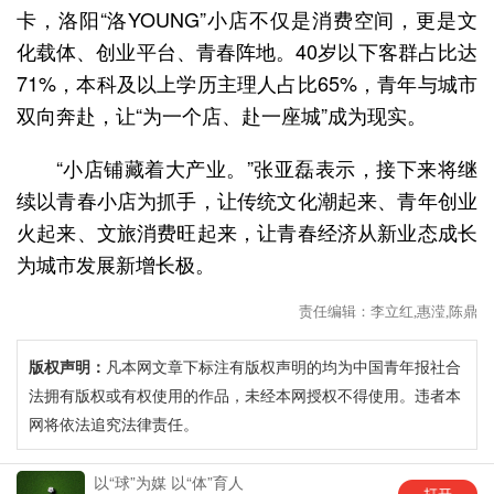
卡，洛阳“洛YOUNG”小店不仅是消费空间，更是文
化载体、创业平台、青春阵地。40岁以下客群占比达
71%，本科及以上学历主理人占比65%，青年与城市
双向奔赴，让“为一个店、赴一座城”成为现实。
“小店铺藏着大产业。”张亚磊表示，接下来将继
续以青春小店为抓手，让传统文化潮起来、青年创业
火起来、文旅消费旺起来，让青春经济从新业态成长
为城市发展新增长极。
责任编辑：李立红,惠滢,陈鼎
版权声明：
凡本网文章下标注有版权声明的均为中国青年报社合
法拥有版权或有权使用的作品，未经本网授权不得使用。违者本
网将依法追究法律责任。
以“球”为媒 以“体”育人
幼儿园托