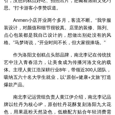
引，没想到糕点好吃、拍照出片，还藏着洛阳文化巧
思。”打卡游客小李赞叹道。
Anmen小店开业两个多月，客流不断。“我学服
装设计，对颜值和细节很较真。店里的装修、陈列、
点心包装都是我自己设计的，想做出别处没有的风
格。”马梦琦说，“开业时间不长，但大家很捧场。”
作为洛阳文创糕点头部品牌，南北李记在传统技
艺中注入青春活力，让美食成为传播河洛文化的载
体。主理人黄江浩深耕行业8年，带领近300人团队，
吸纳五六十名大学生就业，以“原创+健康+文旅”打造
爆款产品。
南北李记运营组负责人黄江伊介绍，南北李记品
牌以牡丹为核心IP，原创牡丹花酥复刻洛阳九大花
色，用果蔬粉天然染色，低糖配方贴合年轻消费需