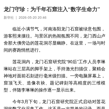
龙门守珍：为千年石窟注入“数字生命力”
新华社 | 2026-05-20 20:46
临近小满节气，河南洛阳龙门石窟被绿意包围，
游客熙来攘往。与景区的热闹氛围不同，龙门西山卢
舍那大佛旁边的莲花洞尽显幽静。在这里，一场与时
间的赛跑悄然进行。
莲花洞内，龙门石窟研究院“90后”工作人员李琳
琳站在三层高的脚手架上，手持激光扫描仪，聚精会
神地对面前石刻进行毫米级扫描。一旁电脑屏幕上，
窟顶飞天、造像衣袂、题记碑刻等高精度的三维模
型，伴随李琳琳的操作逐一显示出来。
今年3月下旬，龙门石窟研究院正式启动对莲花
洞的数字化采集工作。这不是一次简单的记录，而是