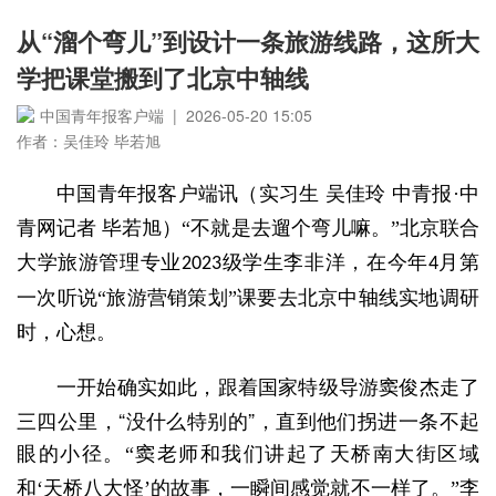
从“溜个弯儿”到设计一条旅游线路，这所大
学把课堂搬到了北京中轴线
中国青年报客户端 | 2026-05-20 15:05
作者：吴佳玲 毕若旭
中国青年报客户端讯（实习生
吴佳玲
中青报
·中
青网记者 毕若旭）
“不就是去遛个弯儿嘛。”北京联合
在
大学旅游管理专业
级学生李非洋，
今年
月第
2023
4
一次听说“旅游营销策划”课要去北京中轴线实地调研
时，心想。
一开始确实如此，跟着国家特级导游窦俊杰走了
三四公里，“没什么特别的”，直到他们拐进一条不起
眼的小径
。
“
窦老师和我们讲起了天桥南大街区域
和
‘天桥八大怪’的故事，一瞬间感觉就不一样了。”李