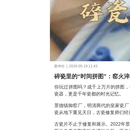
新华社 | 2026-05-19 11:43
碎瓷里的“时间拼图”：窑火
你玩过拼图吗？成千上万片的拼图，
瓷器，更是千年瓷都的时光记忆。
景德镇御窑厂，明清两代的皇家瓷厂
瓷从地下重见天日，古瓷修复师们经
古瓷片不止于修复和展示。2022