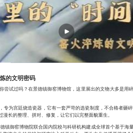
淬炼的文明密码
你尝试过吗？在景德镇御窑博物馆，这里展出的文物大多是用
，专为宫廷烧造瓷器，它有一套严苛的选瓷制度，不合格者砸碎深
过漫长的整理、拼对、修复，让它们以完整面貌重生。
年景德镇御窑博物院联合国内院校与科研机构建成全球首个基于海