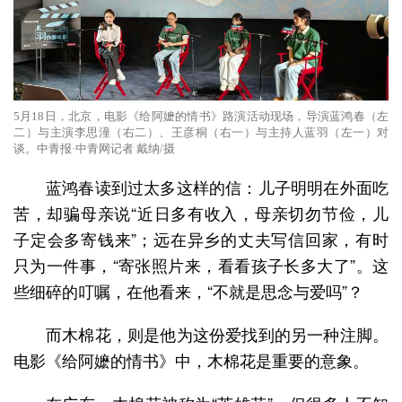
5月18日，北京，电影《给阿嬷的情书》路演活动现场，导演蓝鸿春（左
二）与主演李思潼（右二）、王彦桐（右一）与主持人蓝羽（左一）对
谈。中青报·中青网记者 戴纳/摄
蓝鸿春读到过太多这样的信：儿子明明在外面吃
苦，却骗母亲说“近日多有收入，母亲切勿节俭，儿
子定会多寄钱来”；远在异乡的丈夫写信回家，有时
只为一件事，“寄张照片来，看看孩子长多大了”。这
些细碎的叮嘱，在他看来，“不就是思念与爱吗”？
而木棉花，则是他为这份爱找到的另一种注脚。
电影《给阿嬷的情书》中，木棉花是重要的意象。