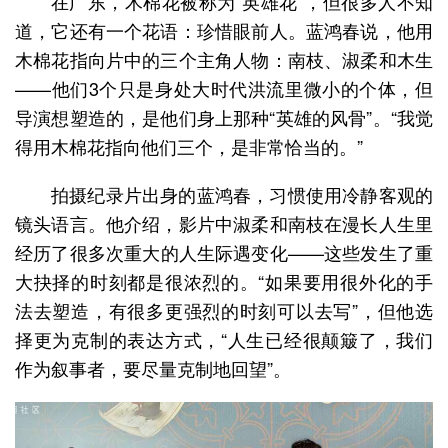
在广东，木棉花被称为“英雄花”，但很多人不知
道，它还有一个花语：珍惜眼前人。蓝鸿春说，他用
木棉花指向片中的三个主角人物：南枝、淑柔和木生
——他们3个只是身处大时代洪流里微小的个体，但
导演想塑造的，是他们身上那种“英雄的风骨”。“我觉
得用木棉花指向他们三个，是非常恰当的。”
拍摄纪录片出身的蓝鸿春，习惯使用冷静客观的
镜头语言。他介绍，影片中淑柔和南枝在漫长人生里
经历了很多次重大的人生际遇变化——这些发生了重
大抉择的时刻都是很浓烈的。“如果要用很外化的手
法去塑造，有很多更强烈的时刻可以去写”，但他选
择更为克制的表达方式，“人生已经很颠簸了，我们
作为叙事者，要尽量克制地回望”。