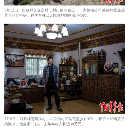
5月12日，西藏林芝立定村，村口的平台上，一家旅游公司筹建的帐篷观
景台已经搭好，在这里可以远眺雅尼国家湿地公园。
5月9日，西藏林芝嘎拉村，42岁的村民达瓦坚参在家中，柜子上贴着孩子
的奖状。他全家6口人，去年年收入将近30万元。