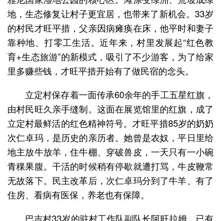
地，生态修复让村子更宜居，也带来了新机会。33岁
的村民才旺平措，父亲因病瘫痪在床，他平时和妻子
靠种地、打零工生活。近年来，村里发展起“红色教
育+生态旅游”的新模式，吸引了不少游客，为了给家
里多赚些钱，才旺平措开始有了做民宿的念头。
立定村保存着一面传承60余年的手工五星红旗，
由村民旺久亲手缝制。这面在展览馆里的红旗，成了
立定村最鲜活的红色精神符号。才旺平措85岁的奶奶
次仁卓玛，是历史的亲历者。她曾是农奴，平日里给
地主放牛放羊，住牛棚、穿破兽皮，一天只有一小碗
青稞果腹。干活的时候稍有停歇就遭打骂，牛皮鞭常
无故落下。民主改革后，次仁卓玛分到了牛羊、有了
住房、看病有医保，养老也有保障。
巴吉村33岁的驻村工作队副队长阿旺拉姆，已有