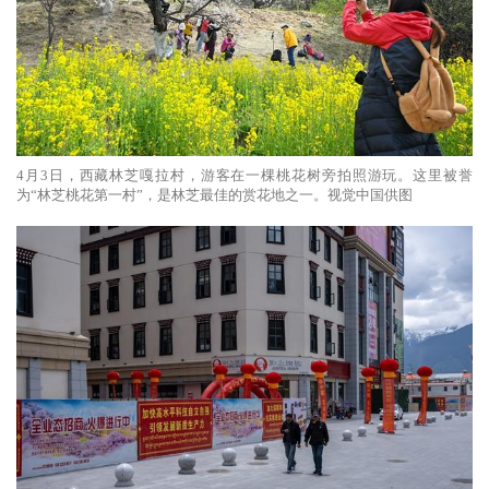
4月3日，西藏林芝嘎拉村，游客在一棵桃花树旁拍照游玩。这里被誉
为“林芝桃花第一村”，是林芝最佳的赏花地之一。视觉中国供图