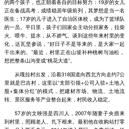
的两个孩子，也正朝着各自的目标努力：19岁的女儿
正在备战高考，成绩稳居年级前列，其梦想是当一名
医生；17岁的儿子进入了自治区体校，成为了篮球队
的一员。平日里，孩子们回家会主动分担家务，拉柴
火、喂牛、提水，从不娇气。谈到这些年来村里的变
化，达瓦坚参说，“好日子不是等来的，是大家一起
干出来的。”最近，村里正在山坡补种桃树与油松，
想把整条山沟变成“桃花大道”。
从嘎拉村出发，沿着318国道向西北方向走约7公
里就是巴吉村，这里以“支部引领+公司入驻+土地入
股+集体分红”的模式，把建材市场、物流、土地流
转、景区服务等产业整合起来，村民收入稳定。
57岁的文映强是四川人，2007年随妻子央措来
到村里，照顾老人、扎下根来。最初他在收购站打零