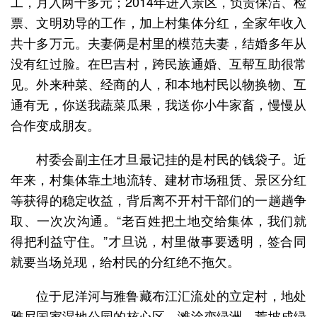
工，月入两千多元；2014年进入景区，负责保洁、检
票、文明劝导的工作，加上村集体分红，全家年收入
共十多万元。夫妻俩是村里的模范夫妻，结婚多年从
没有红过脸。在巴吉村，跨民族通婚、互帮互助很常
见。外来种菜、经商的人，和本地村民以物换物、互
通有无，你送我蔬菜瓜果，我送你小牛家畜，慢慢从
合作变成朋友。
村委会副主任才旦最记挂的是村民的钱袋子。近
年来，村集体靠土地流转、建材市场租赁、景区分红
等获得的稳定收益，背后离不开村干部们的一趟趟争
取、一次次沟通。“老百姓把土地交给集体，我们就
得把利益守住。”才旦说，村里做事要透明，签合同
就要当场兑现，给村民的分红绝不拖欠。
位于尼洋河与雅鲁藏布江汇流处的立定村，地处
雅尼国家湿地公园的核心区。滩涂变绿洲、荒坡成绿