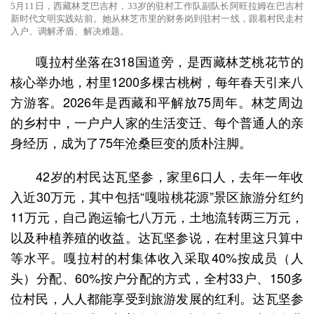
5月11日，西藏林芝巴吉村，33岁的驻村工作队副队长阿旺拉姆在巴吉村
新时代文明实践站前。她从林芝市里的财务岗到驻村一线，跟着村民走村
入户、调解矛盾、解决难题。
嘎拉村坐落在318国道旁，是西藏林芝桃花节的
核心举办地，村里1200多棵古桃树，每年春天引来八
方游客。2026年是西藏和平解放75周年。林芝周边
的乡村中，一户户人家的生活变迁、每个普通人的亲
身经历，成为了75年沧桑巨变的质朴注脚。
42岁的村民达瓦坚参，家里6口人，去年一年收
入近30万元，其中包括“嘎啦桃花源”景区旅游分红约
11万元，自己跑运输七八万元，土地流转两三万元，
以及种植养殖的收益。达瓦坚参说，在村里这只算中
等水平。嘎拉村的村集体收入采取40%按成员（人
头）分配、60%按户分配的方式，全村33户、150多
位村民，人人都能享受到旅游发展的红利。达瓦坚参