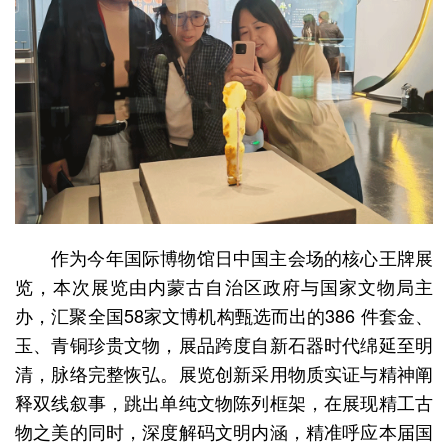
作为今年国际博物馆日中国主会场的核心王牌展
览，本次展览由内蒙古自治区政府与国家文物局主
办，汇聚全国58家文博机构甄选而出的386 件套金、
玉、青铜珍贵文物，展品跨度自新石器时代绵延至明
清，脉络完整恢弘。展览创新采用物质实证与精神阐
释双线叙事，跳出单纯文物陈列框架，在展现精工古
物之美的同时，深度解码文明内涵，精准呼应本届国