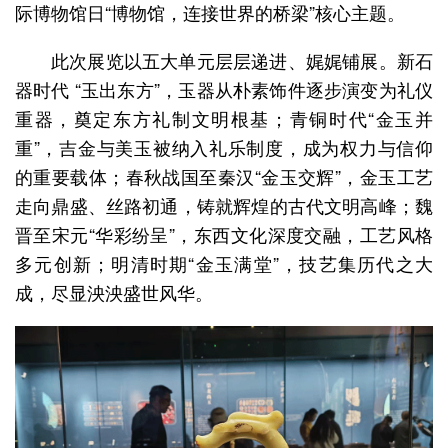
际博物馆日“博物馆，连接世界的桥梁”核心主题。
此次展览以五大单元层层递进、娓娓铺展。新石
器时代 “玉出东方”，玉器从朴素饰件逐步演变为礼仪
重器，奠定东方礼制文明根基；青铜时代“金玉并
重”，吉金与美玉被纳入礼乐制度，成为权力与信仰
的重要载体；春秋战国至秦汉“金玉交辉”，金玉工艺
走向鼎盛、丝路初通，铸就辉煌的古代文明高峰；魏
晋至宋元“华彩纷呈”，东西文化深度交融，工艺风格
多元创新；明清时期“金玉满堂”，技艺集历代之大
成，尽显泱泱盛世风华。