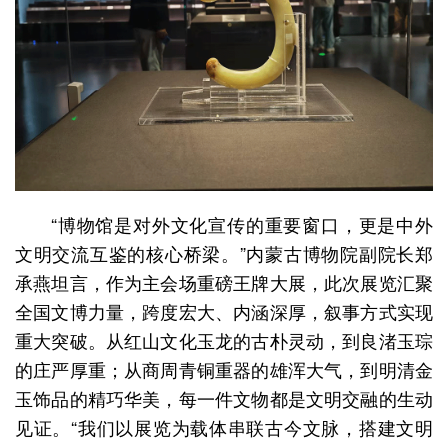
“博物馆是对外文化宣传的重要窗口，更是中外
文明交流互鉴的核心桥梁。”内蒙古博物院副院长郑
承燕坦言，作为主会场重磅王牌大展，此次展览汇聚
全国文博力量，跨度宏大、内涵深厚，叙事方式实现
重大突破。从红山文化玉龙的古朴灵动，到良渚玉琮
的庄严厚重；从商周青铜重器的雄浑大气，到明清金
玉饰品的精巧华美，每一件文物都是文明交融的生动
见证。“我们以展览为载体串联古今文脉，搭建文明