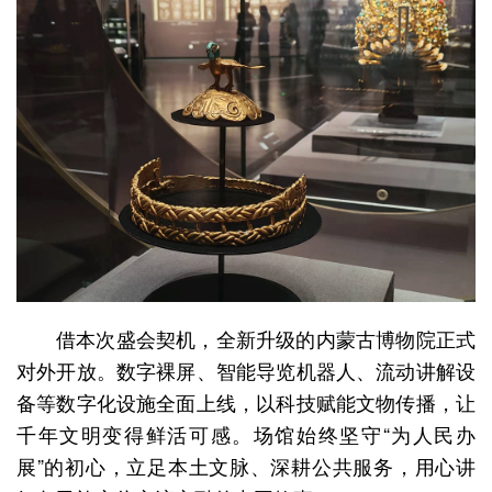
借本次盛会契机，全新升级的内蒙古博物院正式
对外开放。数字裸屏、智能导览机器人、流动讲解设
备等数字化设施全面上线，以科技赋能文物传播，让
千年文明变得鲜活可感。场馆始终坚守“为人民办
展”的初心，立足本土文脉、深耕公共服务，用心讲