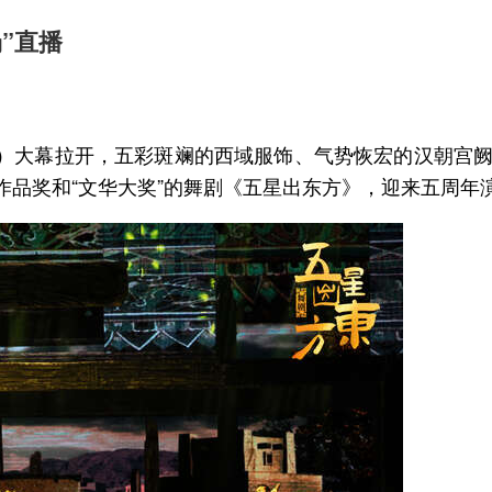
”直播
斌）大幕拉开，五彩斑斓的西域服饰、气势恢宏的汉朝宫阙
作品奖和“文华大奖”的舞剧《五星出东方》，迎来五周年