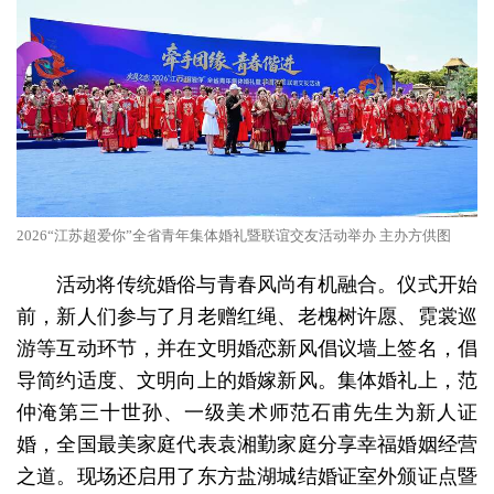
2026“江苏超爱你”全省青年集体婚礼暨联谊交友活动举办 主办方供图
活动将传统婚俗与青春风尚有机融合。仪式开始
前，新人们参与了月老赠红绳、老槐树许愿、霓裳巡
游等互动环节，并在文明婚恋新风倡议墙上签名，倡
导简约适度、文明向上的婚嫁新风。集体婚礼上，范
仲淹第三十世孙、一级美术师范石甫先生为新人证
婚，全国最美家庭代表袁湘勤家庭分享幸福婚姻经营
之道。现场还启用了东方盐湖城结婚证室外颁证点暨