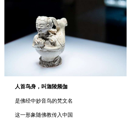
人首鸟身，叫迦陵频伽
是佛经中妙音鸟的梵文名
这一形象随佛教传入中国