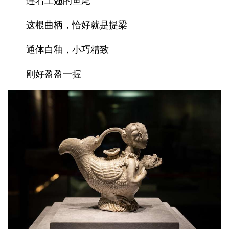
这根曲柄，恰好就是提梁
通体白釉，小巧精致
刚好盈盈一握