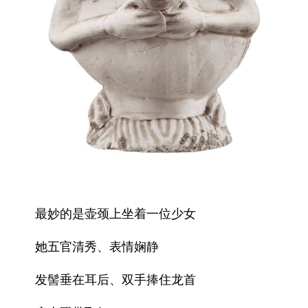
最妙的是壶颈上坐着一位少女
她五官清秀、表情娴静
发髻垂在耳后、双手捧住龙首