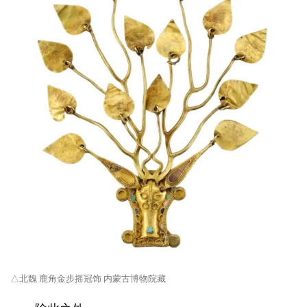
△北魏 鹿角金步摇冠饰 内蒙古博物院藏