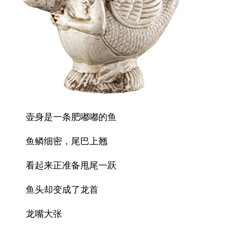
壶身是一条肥嘟嘟的鱼
鱼鳞细密，尾巴上翘
看起来正准备甩尾一跃
鱼头却变成了龙首
龙嘴大张