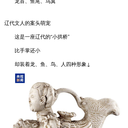
龙首、鱼尾、鸟翼
辽代文人的案头萌宠
这是一座辽代的“小拱桥”
比手掌还小
却装着龙、鱼、鸟、人四种形象↓