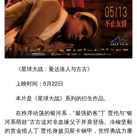
《星球大战：曼达洛人与古古》
上映时间：5月22日
本片是《星球大战》系列的衍生作品。
在秩序动荡的银河系，“最强奶爸”丁·贾伦与“银
河系萌娃”古古这对非血缘父子并肩登场。冷峻坚毅
的赏金猎人丁·贾伦身披贝斯卡钢甲，凭悍勇战力屡