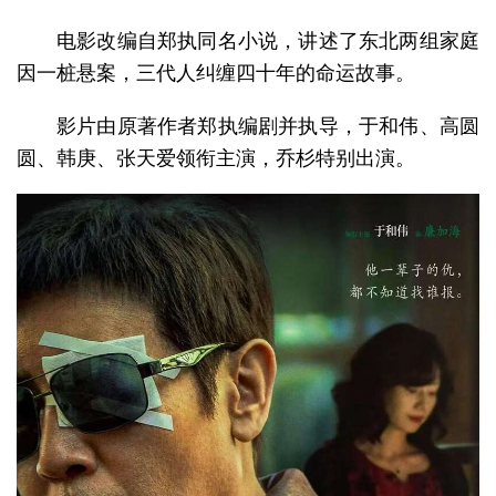
电影改编自郑执同名小说，讲述了东北两组家庭
因一桩悬案，三代人纠缠四十年的命运故事。
影片由原著作者郑执编剧并执导，于和伟、高圆
圆、韩庚、张天爱领衔主演，乔杉特别出演。