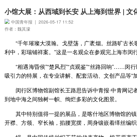
小馆大展：从西域到长安 从上海到世界 | 文
中国青年报 | 2026-05-17 11:52
作者：魏其濛
“千年璀璨大漠瀚。戈壁荡，广袤烟。丝路旷古长
利中，彩瑞铺祥案。”这是一名观众在参观完上海市闵
“相遇海昏侯”“楚风烈”“贞观鉴”“丝路回响”
吸引力的特展，在专业讲解、配套活动、文创产品等“加
闵行区博物馆副馆长王路思告诉中青报·中青网记者
到地中海之间独树一帜、绚烂多彩的文化图景。
其中特别值得一提的展品，是喀什地区博物馆的镇
开襟、方领、窄长袖，掐腰宽摆，周身镶嵌着缂丝编织