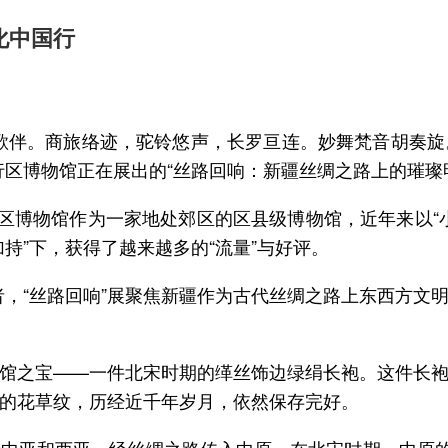
化中国行
歌伴。商旅络迹，驼铃悠声，长罗亘连。妙舞梵音胡奏
行区博物馆正在展出的“丝路回响：新疆丝绸之路上的璀璨
……闵行区博物馆作为一家地处郊区的区县级博物馆，近年来
持”下，获得了越来越多的“流量”与好评。
，“丝路回响”展聚焦新疆作为古代丝绸之路上东西方文明
馆之宝——一件北宋时期的缂丝饰边绿绢长袍。这件长
的花草纹，历经近千年岁月，依然保存完好。