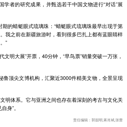
国学者的研究成果，并甄选若干中国文物进行“对话”展
时期的蜻蜓眼式琉璃珠：“蜻蜓眼式琉璃珠最早出现于第
证。我之前在新疆旅游时，看到很多巴扎上都有蓝眼睛样
。”
代文明大展”开票，40分钟，“早鸟票”销量突破一万张，
哥、秘鲁顶尖文博机构，汇聚近3000件精美文物，全景呈现
邃的文明体系。它与亚洲之间也存在着深刻的考古与文化关
自身”。
责任编辑：郭韶明,蒋肖斌,张蕾