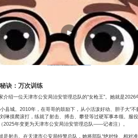
功秘诀：万次训练
介绍一位天津市公安局治安管理总队的“女枪王”。她就是202
个小县城。2010年，在哥哥的鼓励下，从小活泼好动、胆子大“不
，刘琳摸爬滚打，练就了射击、搏击、攀登等过硬军事本领。服役期
（2025年变更为天津市公安局治安管理总队——记者注）。
就是射击。在天津市公安局特警总队，她将部队“绝对快、相对准