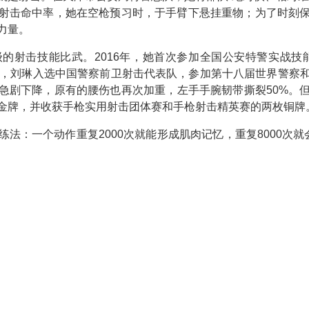
射击命中率，她在空枪预习时，于手臂下悬挂重物；为了时刻
力量。
的射击技能比武。2016年，她首次参加全国公安特警实战技
年5月，刘琳入选中国警察前卫射击代表队，参加第十八届世界警察
急剧下降，原有的腰伤也再次加重，左手手腕韧带撕裂50%。
金牌，并收获手枪实用射击团体赛和手枪射击精英赛的两枚铜牌
法：一个动作重复2000次就能形成肌肉记忆，重复8000次
）